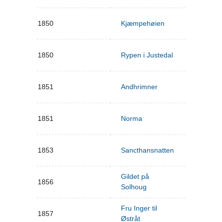
1850
Kjæmpehøien
1850
Rypen i Justedal
1851
Andhrimner
1851
Norma
1853
Sancthansnatten
Gildet på
1856
Solhoug
Fru Inger til
1857
Østråt