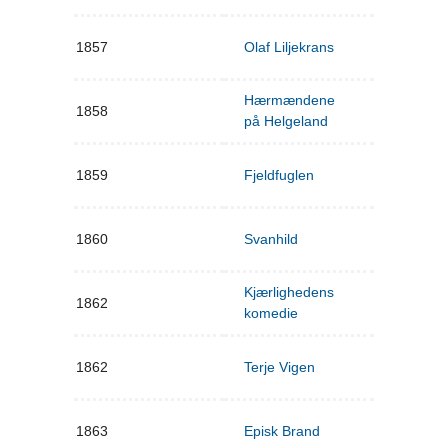
1857
Olaf Liljekrans
Hærmændene
1858
på Helgeland
1859
Fjeldfuglen
1860
Svanhild
Kjærlighedens
1862
komedie
1862
Terje Vigen
1863
Episk Brand