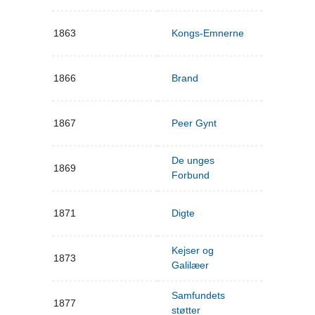
1863
Kongs-Emnerne
1866
Brand
1867
Peer Gynt
De unges
1869
Forbund
1871
Digte
Kejser og
1873
Galilæer
Samfundets
1877
støtter