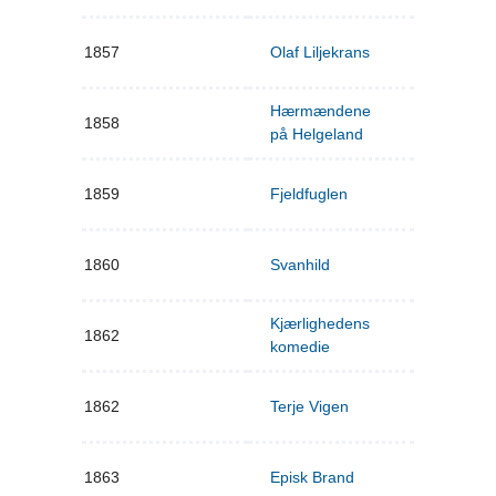
1857
Olaf Liljekrans
Hærmændene
1858
på Helgeland
1859
Fjeldfuglen
1860
Svanhild
Kjærlighedens
1862
komedie
1862
Terje Vigen
1863
Episk Brand