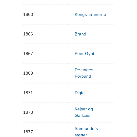
1863
Kongs-Emnerne
1866
Brand
1867
Peer Gynt
De unges
1869
Forbund
1871
Digte
Kejser og
1873
Galilæer
Samfundets
1877
støtter