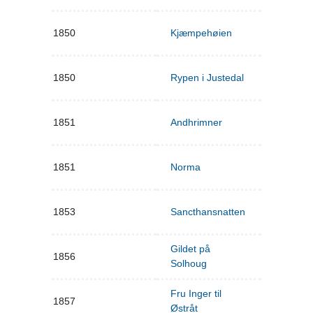
1850
Kjæmpehøien
1850
Rypen i Justedal
1851
Andhrimner
1851
Norma
1853
Sancthansnatten
Gildet på
1856
Solhoug
Fru Inger til
1857
Østråt