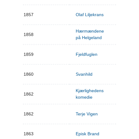
1857
Olaf Liljekrans
Hærmændene
1858
på Helgeland
1859
Fjeldfuglen
1860
Svanhild
Kjærlighedens
1862
komedie
1862
Terje Vigen
1863
Episk Brand