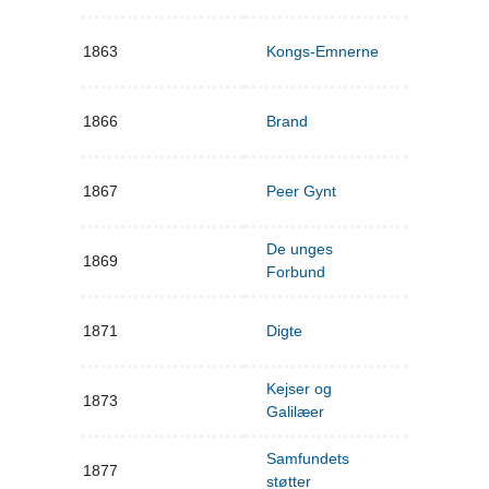
1863
Kongs-Emnerne
1866
Brand
1867
Peer Gynt
De unges
1869
Forbund
1871
Digte
Kejser og
1873
Galilæer
Samfundets
1877
støtter