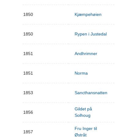
1850
Kjæmpehøien
1850
Rypen i Justedal
1851
Andhrimner
1851
Norma
1853
Sancthansnatten
Gildet på
1856
Solhoug
Fru Inger til
1857
Østråt