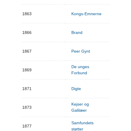
1863
Kongs-Emnerne
1866
Brand
1867
Peer Gynt
De unges
1869
Forbund
1871
Digte
Kejser og
1873
Galilæer
Samfundets
1877
støtter