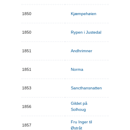
1850
Kjæmpehøien
1850
Rypen i Justedal
1851
Andhrimner
1851
Norma
1853
Sancthansnatten
Gildet på
1856
Solhoug
Fru Inger til
1857
Østråt