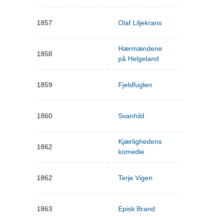
1857
Olaf Liljekrans
Hærmændene
1858
på Helgeland
1859
Fjeldfuglen
1860
Svanhild
Kjærlighedens
1862
komedie
1862
Terje Vigen
1863
Episk Brand