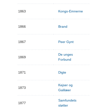
1863
Kongs-Emnerne
1866
Brand
1867
Peer Gynt
De unges
1869
Forbund
1871
Digte
Kejser og
1873
Galilæer
Samfundets
1877
støtter