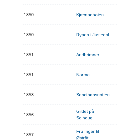
1850
Kjæmpehøien
1850
Rypen i Justedal
1851
Andhrimner
1851
Norma
1853
Sancthansnatten
Gildet på
1856
Solhoug
Fru Inger til
1857
Østråt