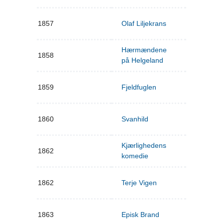
1857
Olaf Liljekrans
Hærmændene
1858
på Helgeland
1859
Fjeldfuglen
1860
Svanhild
Kjærlighedens
1862
komedie
1862
Terje Vigen
1863
Episk Brand