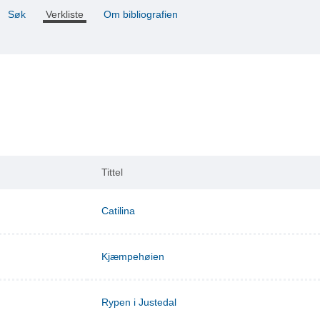
Søk
Verkliste
Om bibliografien
Tittel
Catilina
Kjæmpehøien
Rypen i Justedal