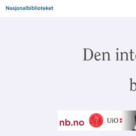
Den int
b