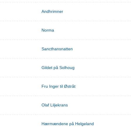
Andhrimner
Norma
Sancthansnatten
Gildet på Solhoug
Fru Inger til Østråt
Olaf Liljekrans
Hærmændene på Helgeland