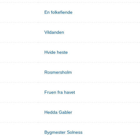
En folkefiende
Vildanden
Hvide heste
Rosmersholm
Fruen fra havet
Hedda Gabler
Bygmester Solness