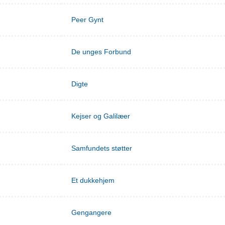
Peer Gynt
De unges Forbund
Digte
Kejser og Galilæer
Samfundets støtter
Et dukkehjem
Gengangere