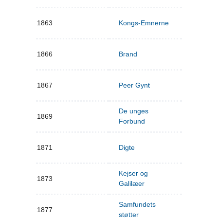
1863
Kongs-Emnerne
1866
Brand
1867
Peer Gynt
De unges
1869
Forbund
1871
Digte
Kejser og
1873
Galilæer
Samfundets
1877
støtter