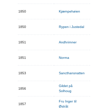
1850
Kjæmpehøien
1850
Rypen i Justedal
1851
Andhrimner
1851
Norma
1853
Sancthansnatten
Gildet på
1856
Solhoug
Fru Inger til
1857
Østråt