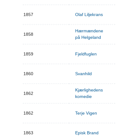
1857
Olaf Liljekrans
Hærmændene
1858
på Helgeland
1859
Fjeldfuglen
1860
Svanhild
Kjærlighedens
1862
komedie
1862
Terje Vigen
1863
Episk Brand