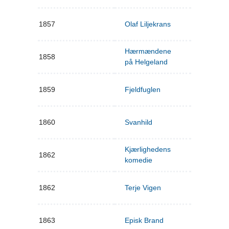
1857
Olaf Liljekrans
Hærmændene
1858
på Helgeland
1859
Fjeldfuglen
1860
Svanhild
Kjærlighedens
1862
komedie
1862
Terje Vigen
1863
Episk Brand