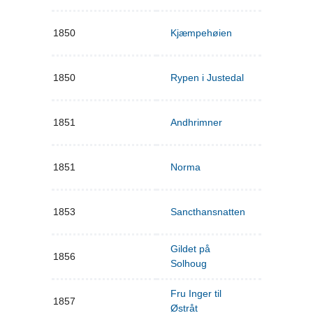
1850
Kjæmpehøien
1850
Rypen i Justedal
1851
Andhrimner
1851
Norma
1853
Sancthansnatten
Gildet på
1856
Solhoug
Fru Inger til
1857
Østråt