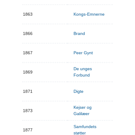
1863
Kongs-Emnerne
1866
Brand
1867
Peer Gynt
De unges
1869
Forbund
1871
Digte
Kejser og
1873
Galilæer
Samfundets
1877
støtter