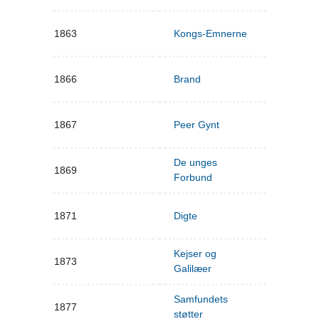
1863
Kongs-Emnerne
1866
Brand
1867
Peer Gynt
De unges
1869
Forbund
1871
Digte
Kejser og
1873
Galilæer
Samfundets
1877
støtter