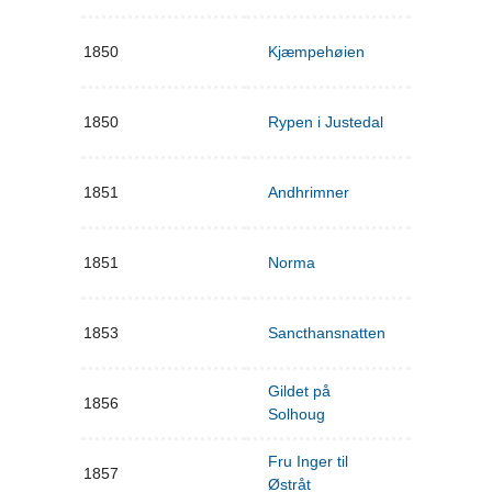
1850
Kjæmpehøien
1850
Rypen i Justedal
1851
Andhrimner
1851
Norma
1853
Sancthansnatten
Gildet på
1856
Solhoug
Fru Inger til
1857
Østråt