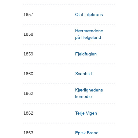
1857
Olaf Liljekrans
Hærmændene
1858
på Helgeland
1859
Fjeldfuglen
1860
Svanhild
Kjærlighedens
1862
komedie
1862
Terje Vigen
1863
Episk Brand