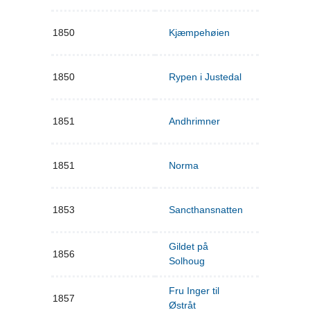
1850
Kjæmpehøien
1850
Rypen i Justedal
1851
Andhrimner
1851
Norma
1853
Sancthansnatten
Gildet på
1856
Solhoug
Fru Inger til
1857
Østråt