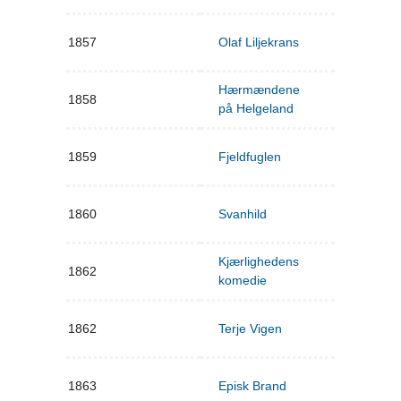
1857
Olaf Liljekrans
Hærmændene
1858
på Helgeland
1859
Fjeldfuglen
1860
Svanhild
Kjærlighedens
1862
komedie
1862
Terje Vigen
1863
Episk Brand