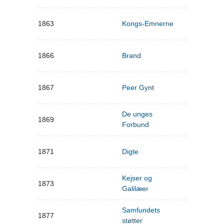
1863
Kongs-Emnerne
1866
Brand
1867
Peer Gynt
De unges
1869
Forbund
1871
Digte
Kejser og
1873
Galilæer
Samfundets
1877
støtter