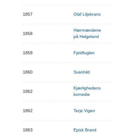
1857
Olaf Liljekrans
Hærmændene
1858
på Helgeland
1859
Fjeldfuglen
1860
Svanhild
Kjærlighedens
1862
komedie
1862
Terje Vigen
1863
Episk Brand