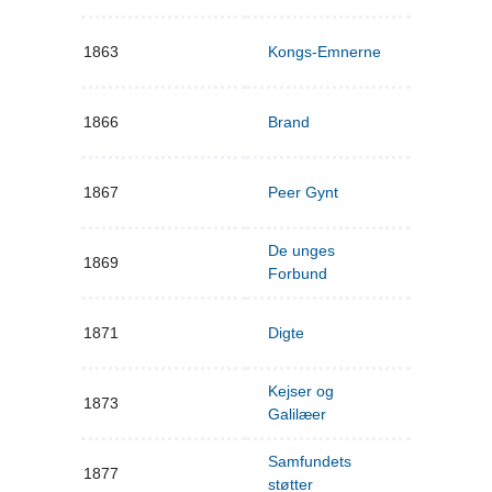
1863
Kongs-Emnerne
1866
Brand
1867
Peer Gynt
De unges
1869
Forbund
1871
Digte
Kejser og
1873
Galilæer
Samfundets
1877
støtter