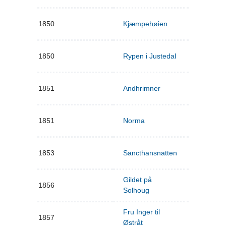
1850
Kjæmpehøien
1850
Rypen i Justedal
1851
Andhrimner
1851
Norma
1853
Sancthansnatten
Gildet på
1856
Solhoug
Fru Inger til
1857
Østråt