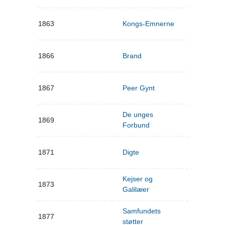
1863
Kongs-Emnerne
1866
Brand
1867
Peer Gynt
De unges
1869
Forbund
1871
Digte
Kejser og
1873
Galilæer
Samfundets
1877
støtter