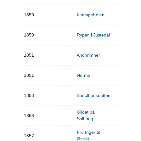
1850
Kjæmpehøien
1850
Rypen i Justedal
1851
Andhrimner
1851
Norma
1853
Sancthansnatten
Gildet på
1856
Solhoug
Fru Inger til
1857
Østråt