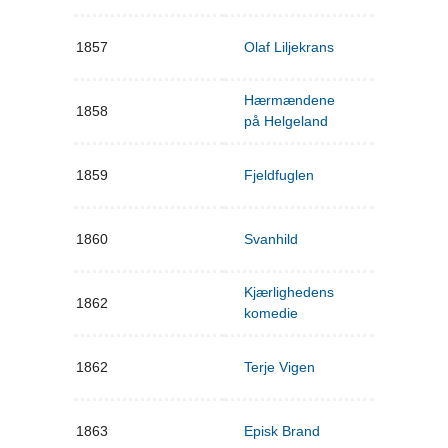
1857
Olaf Liljekrans
Hærmændene
1858
på Helgeland
1859
Fjeldfuglen
1860
Svanhild
Kjærlighedens
1862
komedie
1862
Terje Vigen
1863
Episk Brand