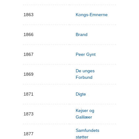
1863
Kongs-Emnerne
1866
Brand
1867
Peer Gynt
De unges
1869
Forbund
1871
Digte
Kejser og
1873
Galilæer
Samfundets
1877
støtter