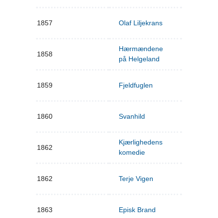
1857
Olaf Liljekrans
Hærmændene
1858
på Helgeland
1859
Fjeldfuglen
1860
Svanhild
Kjærlighedens
1862
komedie
1862
Terje Vigen
1863
Episk Brand