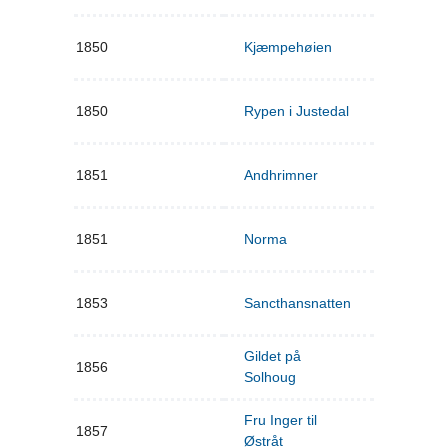
1850
Kjæmpehøien
1850
Rypen i Justedal
1851
Andhrimner
1851
Norma
1853
Sancthansnatten
Gildet på
1856
Solhoug
Fru Inger til
1857
Østråt