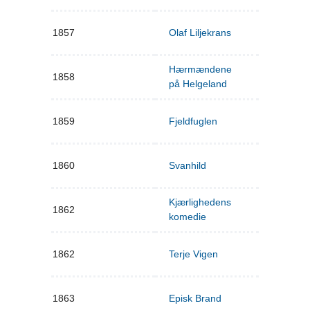
1857
Olaf Liljekrans
Hærmændene
1858
på Helgeland
1859
Fjeldfuglen
1860
Svanhild
Kjærlighedens
1862
komedie
1862
Terje Vigen
1863
Episk Brand