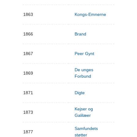
1863
Kongs-Emnerne
1866
Brand
1867
Peer Gynt
De unges
1869
Forbund
1871
Digte
Kejser og
1873
Galilæer
Samfundets
1877
støtter