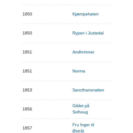
1850
Kjæmpehøien
1850
Rypen i Justedal
1851
Andhrimner
1851
Norma
1853
Sancthansnatten
Gildet på
1856
Solhoug
Fru Inger til
1857
Østråt