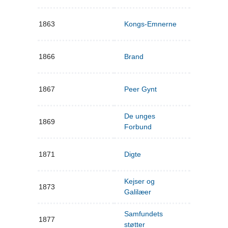
1863
Kongs-Emnerne
1866
Brand
1867
Peer Gynt
De unges
1869
Forbund
1871
Digte
Kejser og
1873
Galilæer
Samfundets
1877
støtter