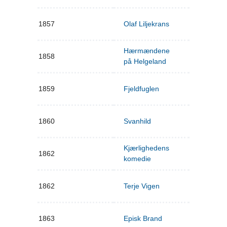
1857
Olaf Liljekrans
Hærmændene
1858
på Helgeland
1859
Fjeldfuglen
1860
Svanhild
Kjærlighedens
1862
komedie
1862
Terje Vigen
1863
Episk Brand