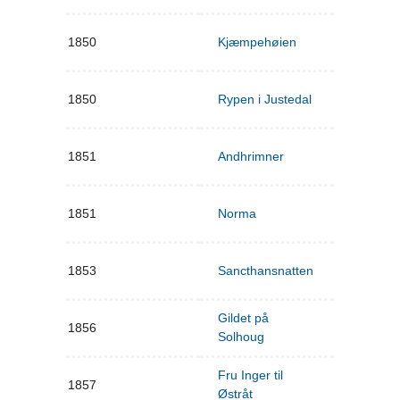
1850
Kjæmpehøien
1850
Rypen i Justedal
1851
Andhrimner
1851
Norma
1853
Sancthansnatten
Gildet på
1856
Solhoug
Fru Inger til
1857
Østråt