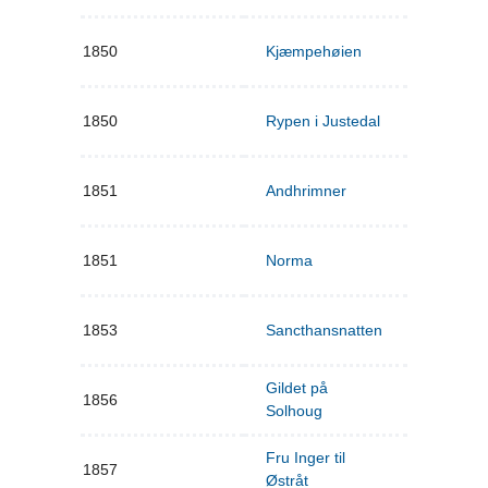
1850
Kjæmpehøien
1850
Rypen i Justedal
1851
Andhrimner
1851
Norma
1853
Sancthansnatten
Gildet på
1856
Solhoug
Fru Inger til
1857
Østråt