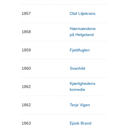
1857
Olaf Liljekrans
Hærmændene
1858
på Helgeland
1859
Fjeldfuglen
1860
Svanhild
Kjærlighedens
1862
komedie
1862
Terje Vigen
1863
Episk Brand