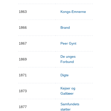
1863
Kongs-Emnerne
1866
Brand
1867
Peer Gynt
De unges
1869
Forbund
1871
Digte
Kejser og
1873
Galilæer
Samfundets
1877
støtter