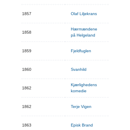
1857
Olaf Liljekrans
Hærmændene
1858
på Helgeland
1859
Fjeldfuglen
1860
Svanhild
Kjærlighedens
1862
komedie
1862
Terje Vigen
1863
Episk Brand