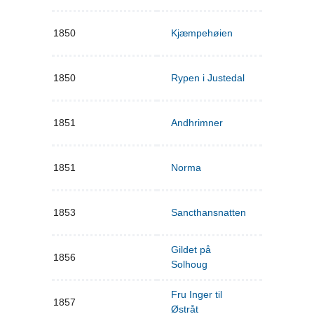
1850
Kjæmpehøien
1850
Rypen i Justedal
1851
Andhrimner
1851
Norma
1853
Sancthansnatten
Gildet på
1856
Solhoug
Fru Inger til
1857
Østråt