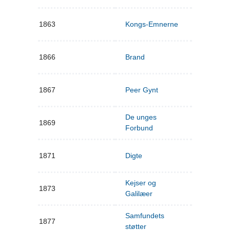
1863
Kongs-Emnerne
1866
Brand
1867
Peer Gynt
De unges
1869
Forbund
1871
Digte
Kejser og
1873
Galilæer
Samfundets
1877
støtter