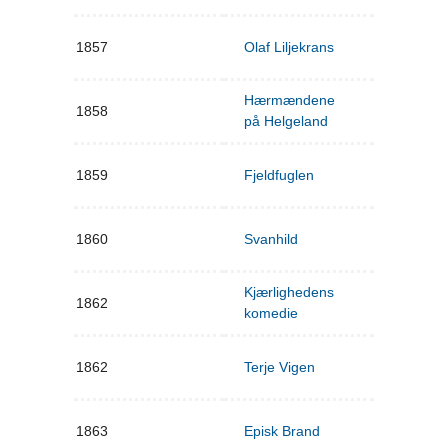
1857
Olaf Liljekrans
Hærmændene
1858
på Helgeland
1859
Fjeldfuglen
1860
Svanhild
Kjærlighedens
1862
komedie
1862
Terje Vigen
1863
Episk Brand