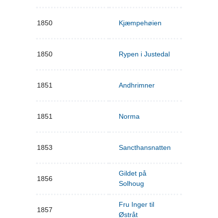
1850
Kjæmpehøien
1850
Rypen i Justedal
1851
Andhrimner
1851
Norma
1853
Sancthansnatten
Gildet på
1856
Solhoug
Fru Inger til
1857
Østråt