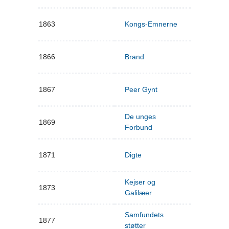
1863
Kongs-Emnerne
1866
Brand
1867
Peer Gynt
De unges
1869
Forbund
1871
Digte
Kejser og
1873
Galilæer
Samfundets
1877
støtter