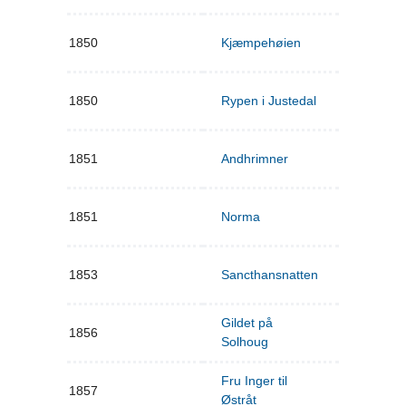
1850
Kjæmpehøien
1850
Rypen i Justedal
1851
Andhrimner
1851
Norma
1853
Sancthansnatten
Gildet på
1856
Solhoug
Fru Inger til
1857
Østråt