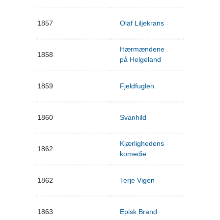
1857
Olaf Liljekrans
Hærmændene
1858
på Helgeland
1859
Fjeldfuglen
1860
Svanhild
Kjærlighedens
1862
komedie
1862
Terje Vigen
1863
Episk Brand