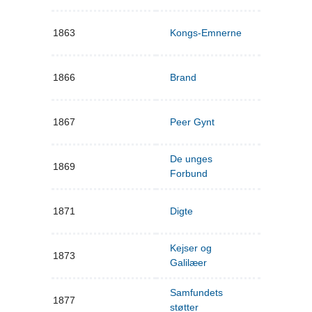
1863
Kongs-Emnerne
1866
Brand
1867
Peer Gynt
De unges
1869
Forbund
1871
Digte
Kejser og
1873
Galilæer
Samfundets
1877
støtter