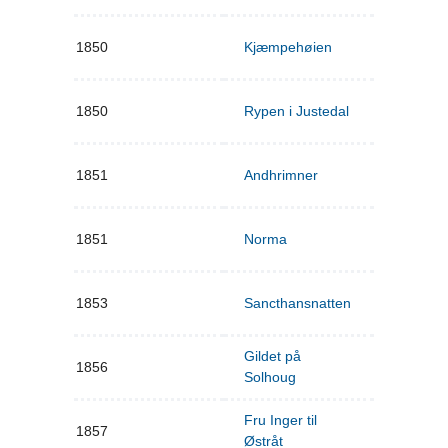
1850
Kjæmpehøien
1850
Rypen i Justedal
1851
Andhrimner
1851
Norma
1853
Sancthansnatten
Gildet på
1856
Solhoug
Fru Inger til
1857
Østråt