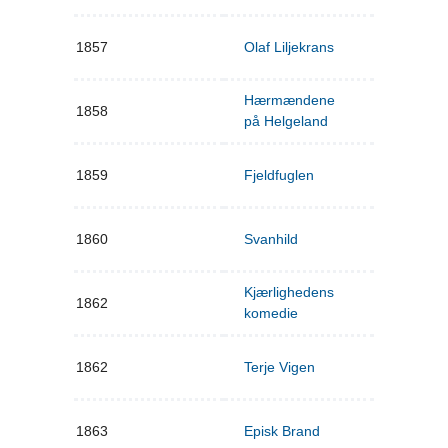
1857
Olaf Liljekrans
Hærmændene
1858
på Helgeland
1859
Fjeldfuglen
1860
Svanhild
Kjærlighedens
1862
komedie
1862
Terje Vigen
1863
Episk Brand