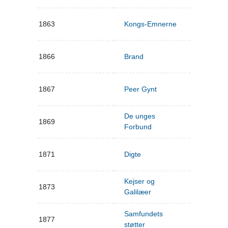
1863
Kongs-Emnerne
1866
Brand
1867
Peer Gynt
De unges
1869
Forbund
1871
Digte
Kejser og
1873
Galilæer
Samfundets
1877
støtter