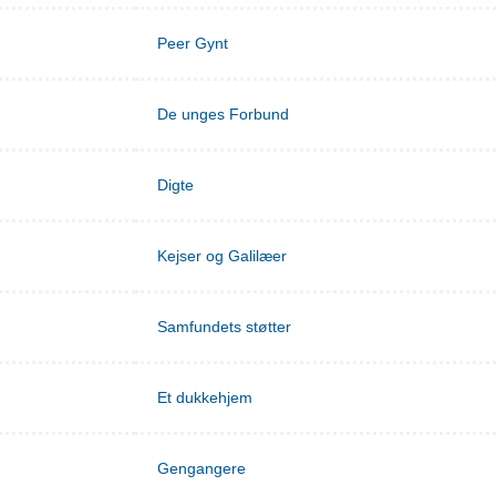
Peer Gynt
De unges Forbund
Digte
Kejser og Galilæer
Samfundets støtter
Et dukkehjem
Gengangere