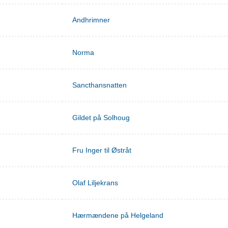
Andhrimner
Norma
Sancthansnatten
Gildet på Solhoug
Fru Inger til Østråt
Olaf Liljekrans
Hærmændene på Helgeland