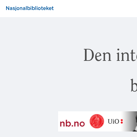
Den int
b