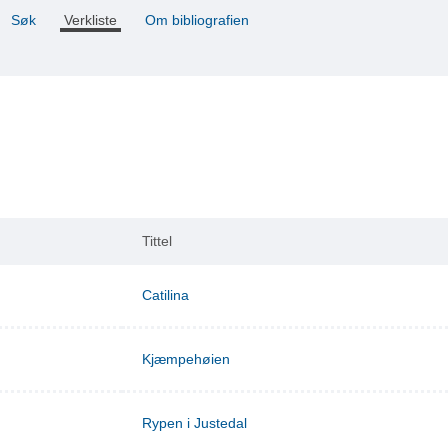
Søk
Verkliste
Om bibliografien
Tittel
Catilina
Kjæmpehøien
Rypen i Justedal