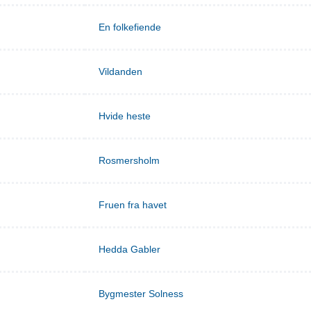
En folkefiende
Vildanden
Hvide heste
Rosmersholm
Fruen fra havet
Hedda Gabler
Bygmester Solness