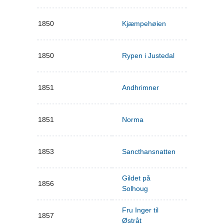
1850
Kjæmpehøien
1850
Rypen i Justedal
1851
Andhrimner
1851
Norma
1853
Sancthansnatten
Gildet på
1856
Solhoug
Fru Inger til
1857
Østråt