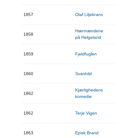
1857
Olaf Liljekrans
Hærmændene
1858
på Helgeland
1859
Fjeldfuglen
1860
Svanhild
Kjærlighedens
1862
komedie
1862
Terje Vigen
1863
Episk Brand