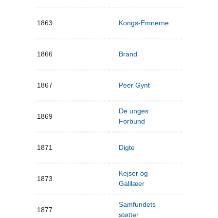
1863
Kongs-Emnerne
1866
Brand
1867
Peer Gynt
De unges
1869
Forbund
1871
Digte
Kejser og
1873
Galilæer
Samfundets
1877
støtter