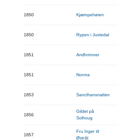
1850
Kjæmpehøien
1850
Rypen i Justedal
1851
Andhrimner
1851
Norma
1853
Sancthansnatten
Gildet på
1856
Solhoug
Fru Inger til
1857
Østråt