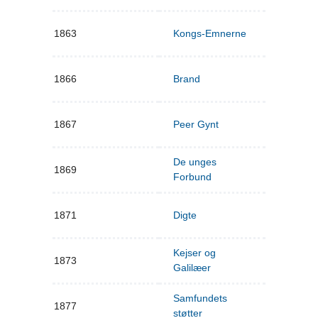
1863
Kongs-Emnerne
1866
Brand
1867
Peer Gynt
De unges
1869
Forbund
1871
Digte
Kejser og
1873
Galilæer
Samfundets
1877
støtter