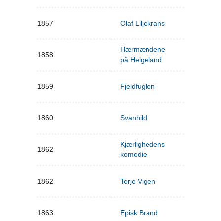
1857
Olaf Liljekrans
Hærmændene
1858
på Helgeland
1859
Fjeldfuglen
1860
Svanhild
Kjærlighedens
1862
komedie
1862
Terje Vigen
1863
Episk Brand