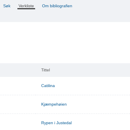
Søk
Verkliste
Om bibliografien
Tittel
Catilina
Kjæmpehøien
Rypen i Justedal