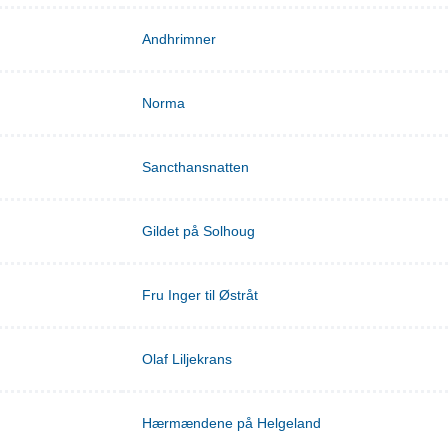
Andhrimner
Norma
Sancthansnatten
Gildet på Solhoug
Fru Inger til Østråt
Olaf Liljekrans
Hærmændene på Helgeland