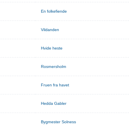
En folkefiende
Vildanden
Hvide heste
Rosmersholm
Fruen fra havet
Hedda Gabler
Bygmester Solness