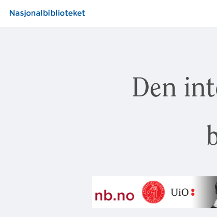
Den int
b