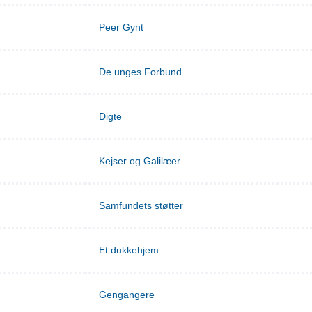
Peer Gynt
De unges Forbund
Digte
Kejser og Galilæer
Samfundets støtter
Et dukkehjem
Gengangere