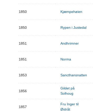
1850
Kjæmpehøien
1850
Rypen i Justedal
1851
Andhrimner
1851
Norma
1853
Sancthansnatten
Gildet på
1856
Solhoug
Fru Inger til
1857
Østråt