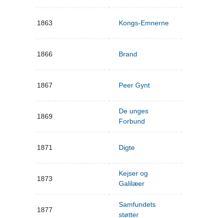
1863
Kongs-Emnerne
1866
Brand
1867
Peer Gynt
De unges
1869
Forbund
1871
Digte
Kejser og
1873
Galilæer
Samfundets
1877
støtter