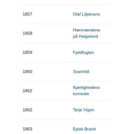
1857
Olaf Liljekrans
Hærmændene
1858
på Helgeland
1859
Fjeldfuglen
1860
Svanhild
Kjærlighedens
1862
komedie
1862
Terje Vigen
1863
Episk Brand