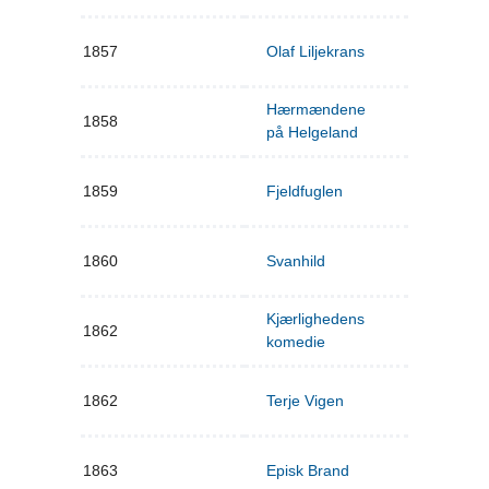
1857
Olaf Liljekrans
Hærmændene
1858
på Helgeland
1859
Fjeldfuglen
1860
Svanhild
Kjærlighedens
1862
komedie
1862
Terje Vigen
1863
Episk Brand