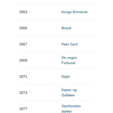
1863
Kongs-Emnerne
1866
Brand
1867
Peer Gynt
De unges
1869
Forbund
1871
Digte
Kejser og
1873
Galilæer
Samfundets
1877
støtter