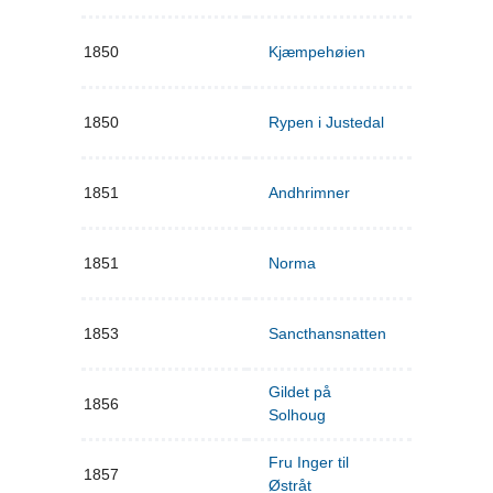
1850
Kjæmpehøien
1850
Rypen i Justedal
1851
Andhrimner
1851
Norma
1853
Sancthansnatten
Gildet på
1856
Solhoug
Fru Inger til
1857
Østråt