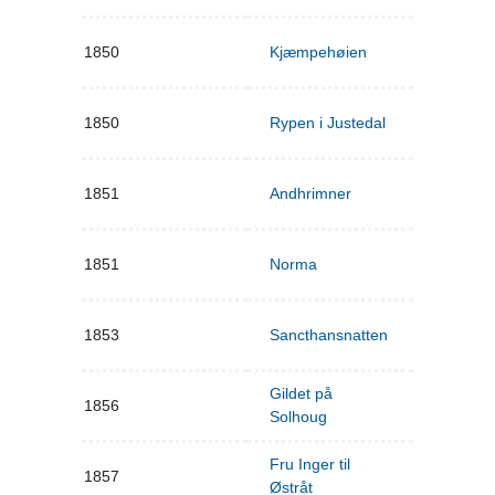
1850
Kjæmpehøien
1850
Rypen i Justedal
1851
Andhrimner
1851
Norma
1853
Sancthansnatten
Gildet på
1856
Solhoug
Fru Inger til
1857
Østråt