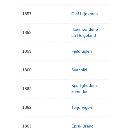
1857
Olaf Liljekrans
Hærmændene
1858
på Helgeland
1859
Fjeldfuglen
1860
Svanhild
Kjærlighedens
1862
komedie
1862
Terje Vigen
1863
Episk Brand