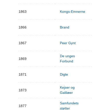
1863
Kongs-Emnerne
1866
Brand
1867
Peer Gynt
De unges
1869
Forbund
1871
Digte
Kejser og
1873
Galilæer
Samfundets
1877
støtter