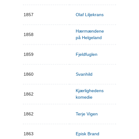
1857
Olaf Liljekrans
Hærmændene
1858
på Helgeland
1859
Fjeldfuglen
1860
Svanhild
Kjærlighedens
1862
komedie
1862
Terje Vigen
1863
Episk Brand