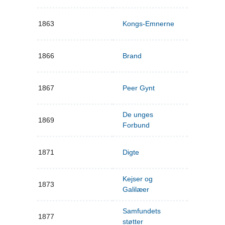
1863
Kongs-Emnerne
1866
Brand
1867
Peer Gynt
De unges
1869
Forbund
1871
Digte
Kejser og
1873
Galilæer
Samfundets
1877
støtter