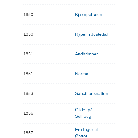
1850
Kjæmpehøien
1850
Rypen i Justedal
1851
Andhrimner
1851
Norma
1853
Sancthansnatten
Gildet på
1856
Solhoug
Fru Inger til
1857
Østråt