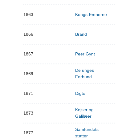
1863
Kongs-Emnerne
1866
Brand
1867
Peer Gynt
De unges
1869
Forbund
1871
Digte
Kejser og
1873
Galilæer
Samfundets
1877
støtter