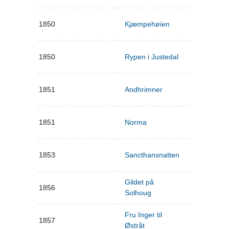
1850
Kjæmpehøien
1850
Rypen i Justedal
1851
Andhrimner
1851
Norma
1853
Sancthansnatten
Gildet på
1856
Solhoug
Fru Inger til
1857
Østråt