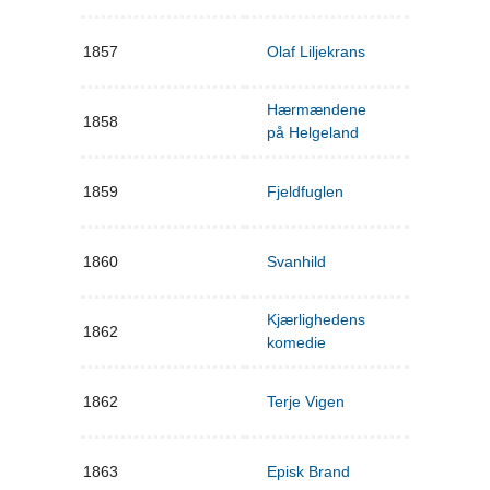
1857
Olaf Liljekrans
Hærmændene
1858
på Helgeland
1859
Fjeldfuglen
1860
Svanhild
Kjærlighedens
1862
komedie
1862
Terje Vigen
1863
Episk Brand