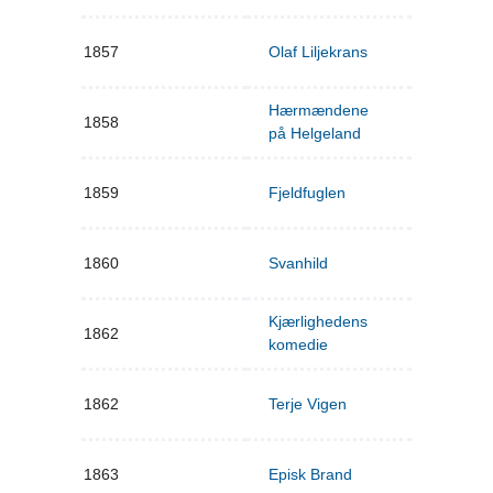
1857
Olaf Liljekrans
Hærmændene
1858
på Helgeland
1859
Fjeldfuglen
1860
Svanhild
Kjærlighedens
1862
komedie
1862
Terje Vigen
1863
Episk Brand