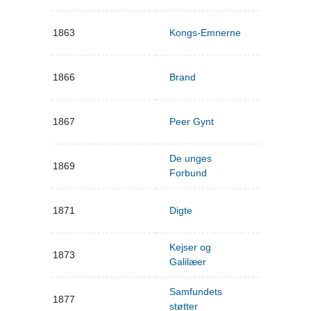
1863
Kongs-Emnerne
1866
Brand
1867
Peer Gynt
De unges
1869
Forbund
1871
Digte
Kejser og
1873
Galilæer
Samfundets
1877
støtter