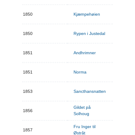
1850
Kjæmpehøien
1850
Rypen i Justedal
1851
Andhrimner
1851
Norma
1853
Sancthansnatten
Gildet på
1856
Solhoug
Fru Inger til
1857
Østråt