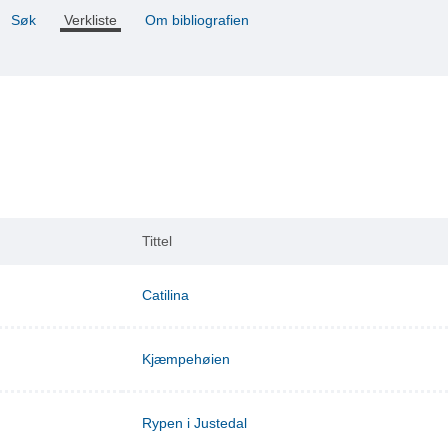
Søk
Verkliste
Om bibliografien
Tittel
Catilina
Kjæmpehøien
Rypen i Justedal