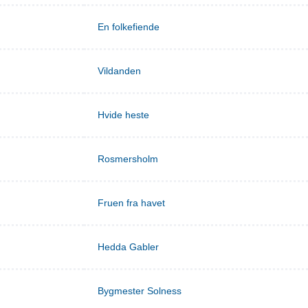
En folkefiende
Vildanden
Hvide heste
Rosmersholm
Fruen fra havet
Hedda Gabler
Bygmester Solness