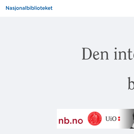
Den int
b