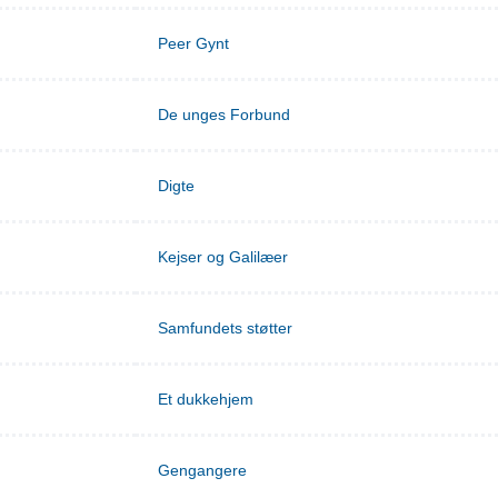
Peer Gynt
De unges Forbund
Digte
Kejser og Galilæer
Samfundets støtter
Et dukkehjem
Gengangere