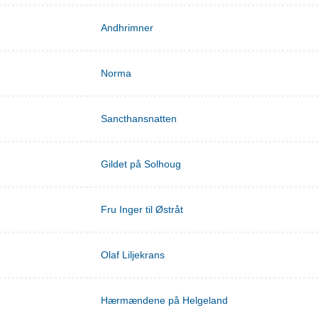
Andhrimner
Norma
Sancthansnatten
Gildet på Solhoug
Fru Inger til Østråt
Olaf Liljekrans
Hærmændene på Helgeland