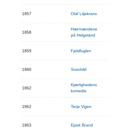
1857
Olaf Liljekrans
Hærmændene
1858
på Helgeland
1859
Fjeldfuglen
1860
Svanhild
Kjærlighedens
1862
komedie
1862
Terje Vigen
1863
Episk Brand