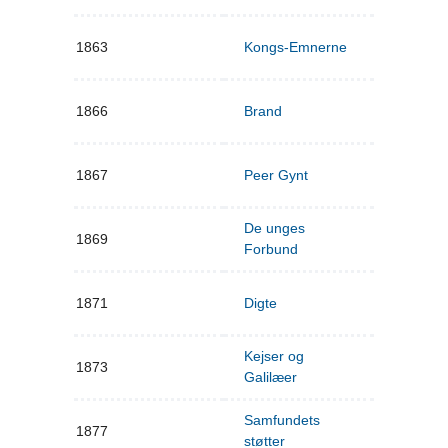
1863
Kongs-Emnerne
1866
Brand
1867
Peer Gynt
De unges
1869
Forbund
1871
Digte
Kejser og
1873
Galilæer
Samfundets
1877
støtter