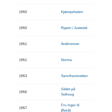
1850
Kjæmpehøien
1850
Rypen i Justedal
1851
Andhrimner
1851
Norma
1853
Sancthansnatten
Gildet på
1856
Solhoug
Fru Inger til
1857
Østråt