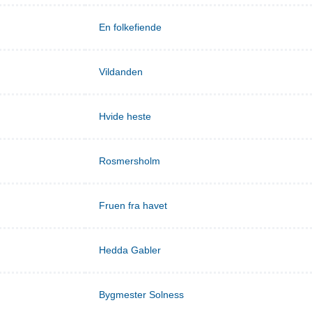
En folkefiende
Vildanden
Hvide heste
Rosmersholm
Fruen fra havet
Hedda Gabler
Bygmester Solness