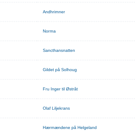
Andhrimner
Norma
Sancthansnatten
Gildet på Solhoug
Fru Inger til Østråt
Olaf Liljekrans
Hærmændene på Helgeland