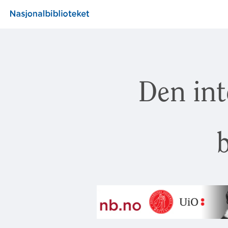
Den int
b