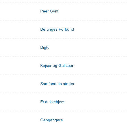
Peer Gynt
De unges Forbund
Digte
Kejser og Galilæer
Samfundets støtter
Et dukkehjem
Gengangere