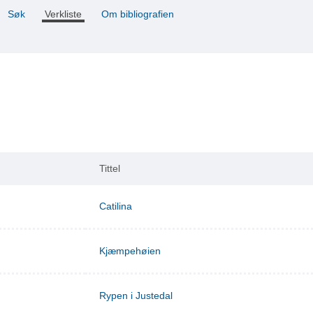
Søk
Verkliste
Om bibliografien
Tittel
Catilina
Kjæmpehøien
Rypen i Justedal