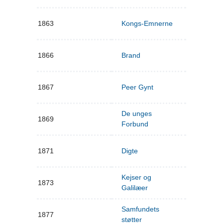
1863
Kongs-Emnerne
1866
Brand
1867
Peer Gynt
De unges
1869
Forbund
1871
Digte
Kejser og
1873
Galilæer
Samfundets
1877
støtter