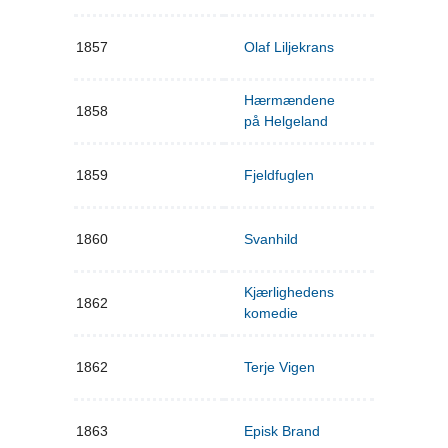
1857
Olaf Liljekrans
Hærmændene
1858
på Helgeland
1859
Fjeldfuglen
1860
Svanhild
Kjærlighedens
1862
komedie
1862
Terje Vigen
1863
Episk Brand