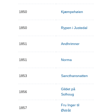
1850
Kjæmpehøien
1850
Rypen i Justedal
1851
Andhrimner
1851
Norma
1853
Sancthansnatten
Gildet på
1856
Solhoug
Fru Inger til
1857
Østråt