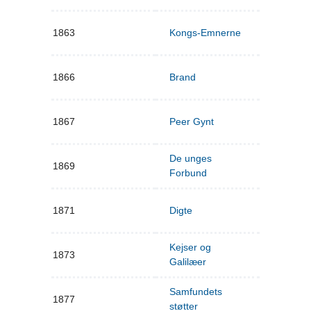
1863
Kongs-Emnerne
1866
Brand
1867
Peer Gynt
De unges
1869
Forbund
1871
Digte
Kejser og
1873
Galilæer
Samfundets
1877
støtter