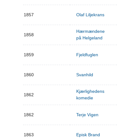
1857
Olaf Liljekrans
Hærmændene
1858
på Helgeland
1859
Fjeldfuglen
1860
Svanhild
Kjærlighedens
1862
komedie
1862
Terje Vigen
1863
Episk Brand