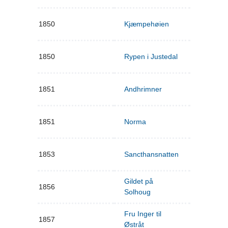
1850
Kjæmpehøien
1850
Rypen i Justedal
1851
Andhrimner
1851
Norma
1853
Sancthansnatten
Gildet på
1856
Solhoug
Fru Inger til
1857
Østråt