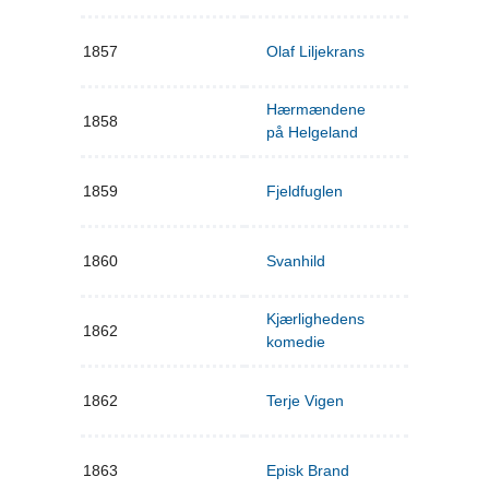
1857
Olaf Liljekrans
Hærmændene
1858
på Helgeland
1859
Fjeldfuglen
1860
Svanhild
Kjærlighedens
1862
komedie
1862
Terje Vigen
1863
Episk Brand