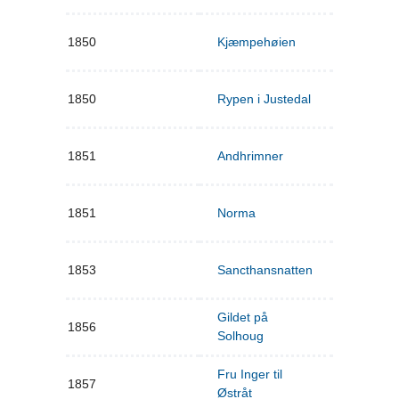
1850
Kjæmpehøien
1850
Rypen i Justedal
1851
Andhrimner
1851
Norma
1853
Sancthansnatten
Gildet på
1856
Solhoug
Fru Inger til
1857
Østråt