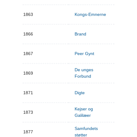
1863
Kongs-Emnerne
1866
Brand
1867
Peer Gynt
De unges
1869
Forbund
1871
Digte
Kejser og
1873
Galilæer
Samfundets
1877
støtter