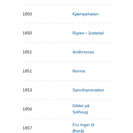
1850
Kjæmpehøien
1850
Rypen i Justedal
1851
Andhrimner
1851
Norma
1853
Sancthansnatten
Gildet på
1856
Solhoug
Fru Inger til
1857
Østråt