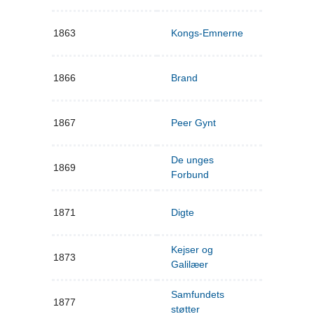
1863
Kongs-Emnerne
1866
Brand
1867
Peer Gynt
De unges
1869
Forbund
1871
Digte
Kejser og
1873
Galilæer
Samfundets
1877
støtter