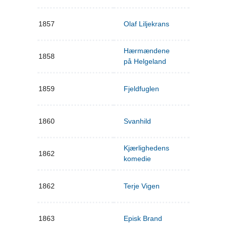
1857
Olaf Liljekrans
Hærmændene
1858
på Helgeland
1859
Fjeldfuglen
1860
Svanhild
Kjærlighedens
1862
komedie
1862
Terje Vigen
1863
Episk Brand