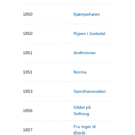
1850
Kjæmpehøien
1850
Rypen i Justedal
1851
Andhrimner
1851
Norma
1853
Sancthansnatten
Gildet på
1856
Solhoug
Fru Inger til
1857
Østråt