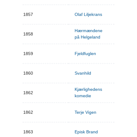
1857
Olaf Liljekrans
Hærmændene
1858
på Helgeland
1859
Fjeldfuglen
1860
Svanhild
Kjærlighedens
1862
komedie
1862
Terje Vigen
1863
Episk Brand