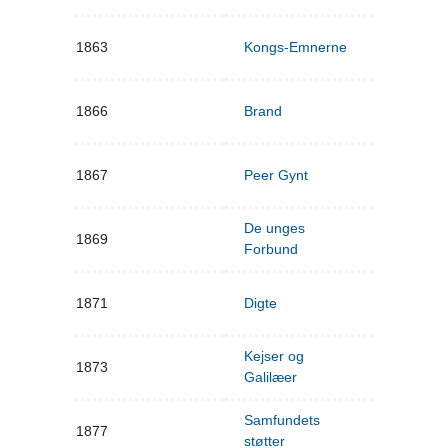
1863
Kongs-Emnerne
1866
Brand
1867
Peer Gynt
De unges
1869
Forbund
1871
Digte
Kejser og
1873
Galilæer
Samfundets
1877
støtter