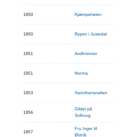
1850
Kjæmpehøien
1850
Rypen i Justedal
1851
Andhrimner
1851
Norma
1853
Sancthansnatten
Gildet på
1856
Solhoug
Fru Inger til
1857
Østråt