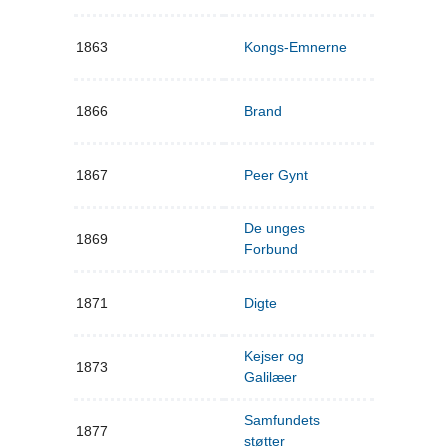
1863
Kongs-Emnerne
1866
Brand
1867
Peer Gynt
De unges
1869
Forbund
1871
Digte
Kejser og
1873
Galilæer
Samfundets
1877
støtter