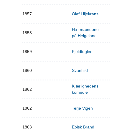
1857
Olaf Liljekrans
Hærmændene
1858
på Helgeland
1859
Fjeldfuglen
1860
Svanhild
Kjærlighedens
1862
komedie
1862
Terje Vigen
1863
Episk Brand