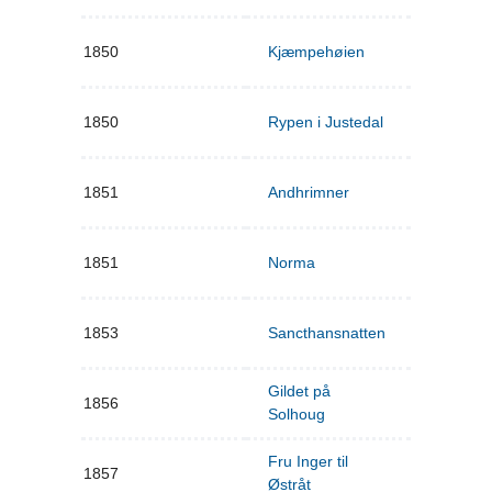
1850
Kjæmpehøien
1850
Rypen i Justedal
1851
Andhrimner
1851
Norma
1853
Sancthansnatten
Gildet på
1856
Solhoug
Fru Inger til
1857
Østråt