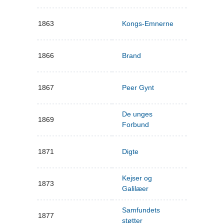
1863
Kongs-Emnerne
1866
Brand
1867
Peer Gynt
De unges
1869
Forbund
1871
Digte
Kejser og
1873
Galilæer
Samfundets
1877
støtter