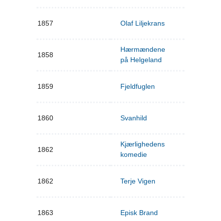
1857
Olaf Liljekrans
Hærmændene
1858
på Helgeland
1859
Fjeldfuglen
1860
Svanhild
Kjærlighedens
1862
komedie
1862
Terje Vigen
1863
Episk Brand