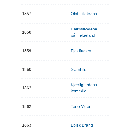
1857
Olaf Liljekrans
Hærmændene
1858
på Helgeland
1859
Fjeldfuglen
1860
Svanhild
Kjærlighedens
1862
komedie
1862
Terje Vigen
1863
Episk Brand