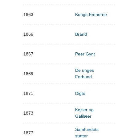
1863
Kongs-Emnerne
1866
Brand
1867
Peer Gynt
De unges
1869
Forbund
1871
Digte
Kejser og
1873
Galilæer
Samfundets
1877
støtter