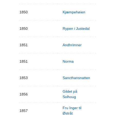
1850
Kjæmpehøien
1850
Rypen i Justedal
1851
Andhrimner
1851
Norma
1853
Sancthansnatten
Gildet på
1856
Solhoug
Fru Inger til
1857
Østråt