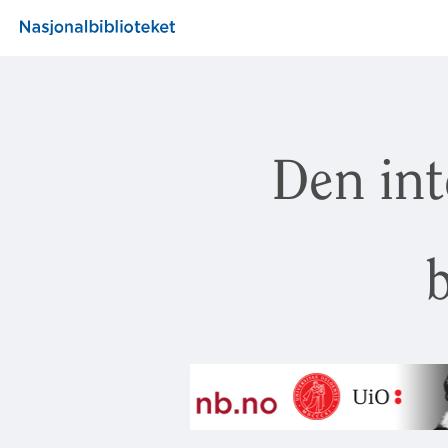
Den int
b