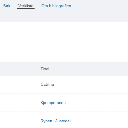
Søk
Verkliste
Om bibliografien
Tittel
Catilina
Kjæmpehøien
Rypen i Justedal