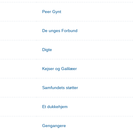
Peer Gynt
De unges Forbund
Digte
Kejser og Galilæer
Samfundets støtter
Et dukkehjem
Gengangere