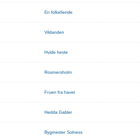
En folkefiende
Vildanden
Hvide heste
Rosmersholm
Fruen fra havet
Hedda Gabler
Bygmester Solness