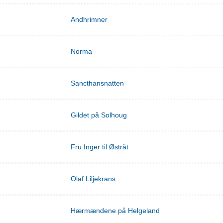
Andhrimner
Norma
Sancthansnatten
Gildet på Solhoug
Fru Inger til Østråt
Olaf Liljekrans
Hærmændene på Helgeland