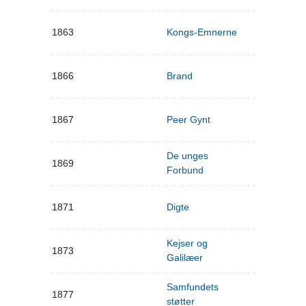
1863
Kongs-Emnerne
1866
Brand
1867
Peer Gynt
De unges
1869
Forbund
1871
Digte
Kejser og
1873
Galilæer
Samfundets
1877
støtter