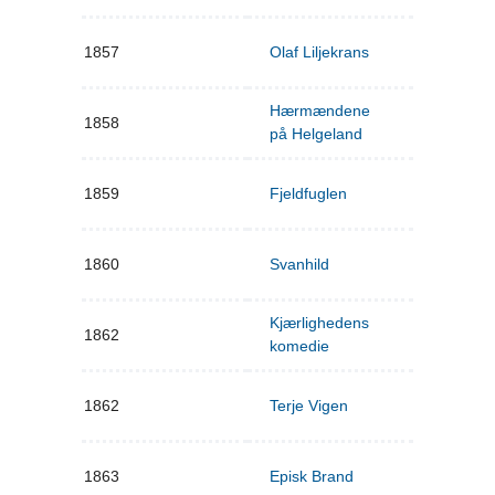
1857
Olaf Liljekrans
Hærmændene
1858
på Helgeland
1859
Fjeldfuglen
1860
Svanhild
Kjærlighedens
1862
komedie
1862
Terje Vigen
1863
Episk Brand