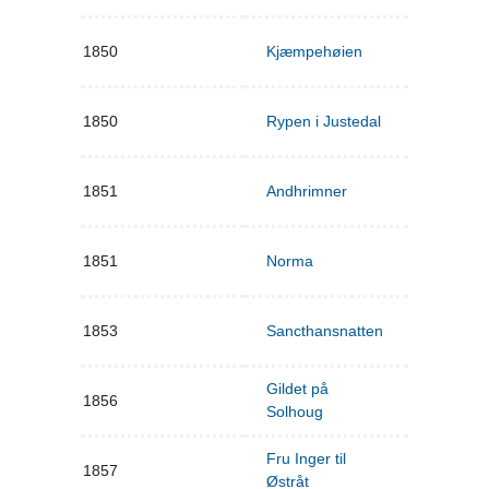
1850
Kjæmpehøien
1850
Rypen i Justedal
1851
Andhrimner
1851
Norma
1853
Sancthansnatten
Gildet på
1856
Solhoug
Fru Inger til
1857
Østråt