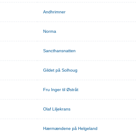
Andhrimner
Norma
Sancthansnatten
Gildet på Solhoug
Fru Inger til Østråt
Olaf Liljekrans
Hærmændene på Helgeland