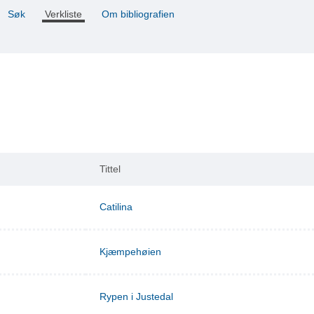
Søk
Verkliste
Om bibliografien
Tittel
Catilina
Kjæmpehøien
Rypen i Justedal