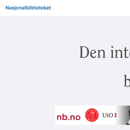
Den int
b