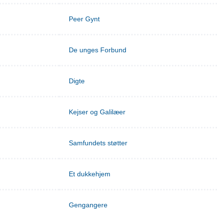
Peer Gynt
De unges Forbund
Digte
Kejser og Galilæer
Samfundets støtter
Et dukkehjem
Gengangere