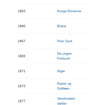
1863
Kongs-Emnerne
1866
Brand
1867
Peer Gynt
De unges
1869
Forbund
1871
Digte
Kejser og
1873
Galilæer
Samfundets
1877
støtter