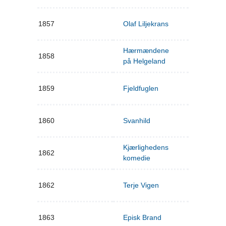
1857
Olaf Liljekrans
Hærmændene
1858
på Helgeland
1859
Fjeldfuglen
1860
Svanhild
Kjærlighedens
1862
komedie
1862
Terje Vigen
1863
Episk Brand