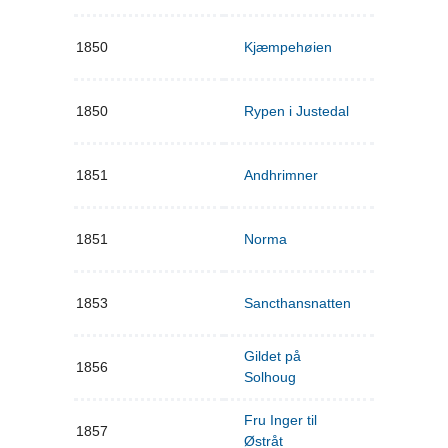
1850
Kjæmpehøien
1850
Rypen i Justedal
1851
Andhrimner
1851
Norma
1853
Sancthansnatten
Gildet på
1856
Solhoug
Fru Inger til
1857
Østråt