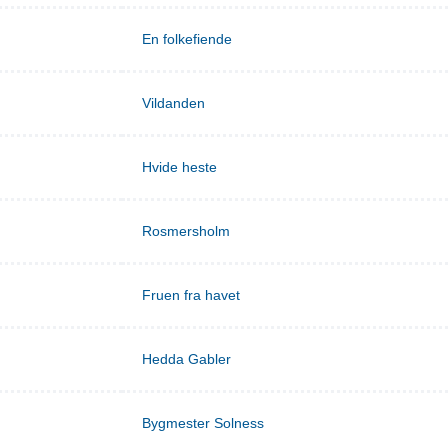
En folkefiende
Vildanden
Hvide heste
Rosmersholm
Fruen fra havet
Hedda Gabler
Bygmester Solness