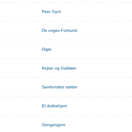
Peer Gynt
De unges Forbund
Digte
Kejser og Galilæer
Samfundets støtter
Et dukkehjem
Gengangere