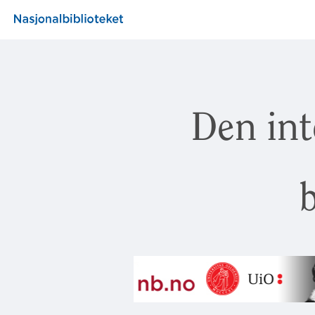
Den int
b