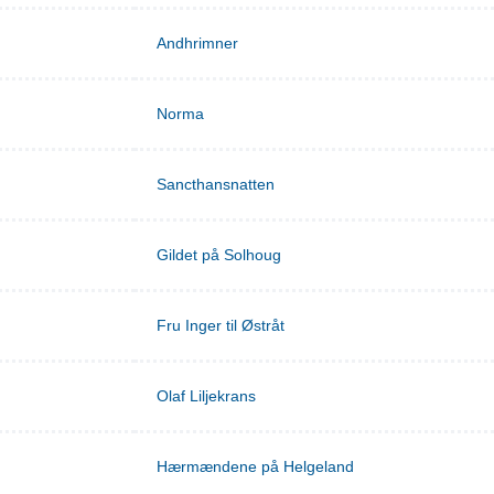
Andhrimner
Norma
Sancthansnatten
Gildet på Solhoug
Fru Inger til Østråt
Olaf Liljekrans
Hærmændene på Helgeland