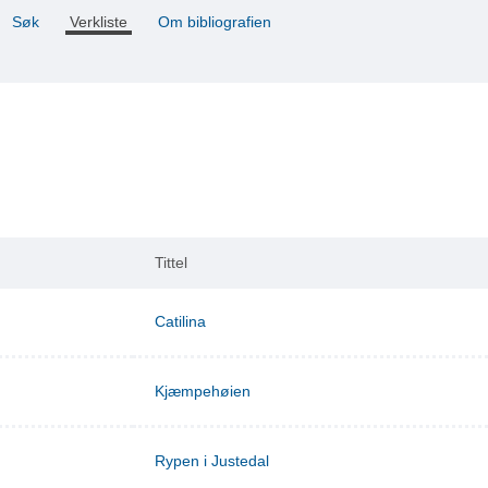
Søk
Verkliste
Om bibliografien
Tittel
Catilina
Kjæmpehøien
Rypen i Justedal