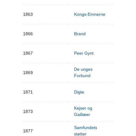
1863
Kongs-Emnerne
1866
Brand
1867
Peer Gynt
De unges
1869
Forbund
1871
Digte
Kejser og
1873
Galilæer
Samfundets
1877
støtter