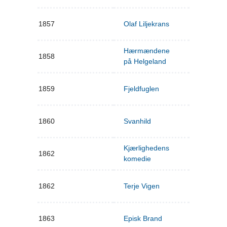
1857
Olaf Liljekrans
Hærmændene
1858
på Helgeland
1859
Fjeldfuglen
1860
Svanhild
Kjærlighedens
1862
komedie
1862
Terje Vigen
1863
Episk Brand