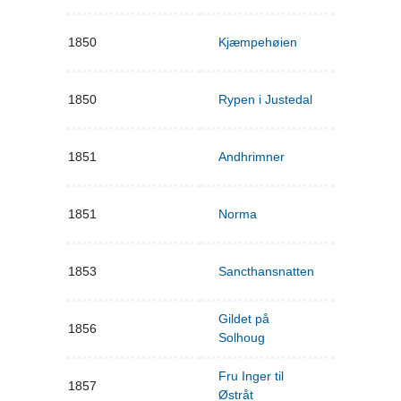
1850
Kjæmpehøien
1850
Rypen i Justedal
1851
Andhrimner
1851
Norma
1853
Sancthansnatten
Gildet på
1856
Solhoug
Fru Inger til
1857
Østråt