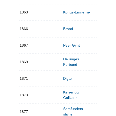
1863
Kongs-Emnerne
1866
Brand
1867
Peer Gynt
De unges
1869
Forbund
1871
Digte
Kejser og
1873
Galilæer
Samfundets
1877
støtter