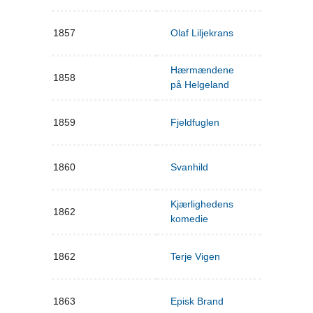
1857
Olaf Liljekrans
Hærmændene
1858
på Helgeland
1859
Fjeldfuglen
1860
Svanhild
Kjærlighedens
1862
komedie
1862
Terje Vigen
1863
Episk Brand