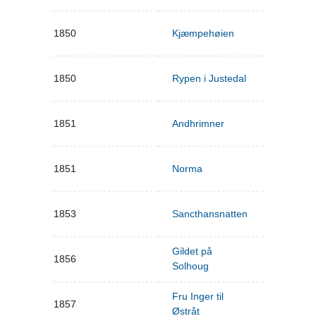
1850
Kjæmpehøien
1850
Rypen i Justedal
1851
Andhrimner
1851
Norma
1853
Sancthansnatten
Gildet på
1856
Solhoug
Fru Inger til
1857
Østråt