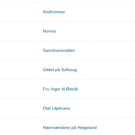
Andhrimner
Norma
Sancthansnatten
Gildet på Solhoug
Fru Inger til Østråt
Olaf Liljekrans
Hærmændene på Helgeland