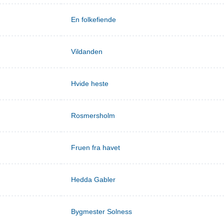
En folkefiende
Vildanden
Hvide heste
Rosmersholm
Fruen fra havet
Hedda Gabler
Bygmester Solness