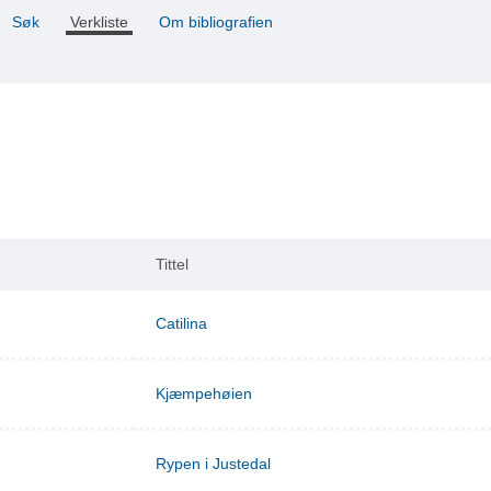
Søk
Verkliste
Om bibliografien
Tittel
Catilina
Kjæmpehøien
Rypen i Justedal