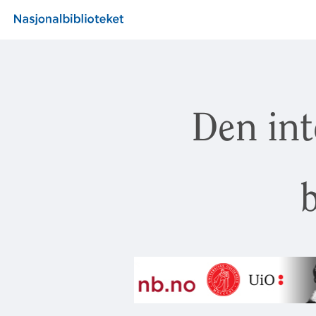
Den int
b