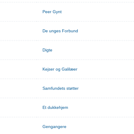
Peer Gynt
De unges Forbund
Digte
Kejser og Galilæer
Samfundets støtter
Et dukkehjem
Gengangere